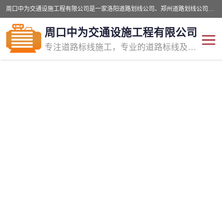
周口中为交通设施工程有限公司是一家洛阳道路划线公司、郑州道路划线公司、平顶山道路车位划线公司、开封车位划线公司、许昌道路车位划线公司、漯河道路车位划线公司，公司始终坚持“诚信、匠心、专注”的宗旨；我们的经营理念是：的服务。
周口中为交通设施工程有限公司
专注道路标线施工，专业的道路标线及交通设施施工服务商!