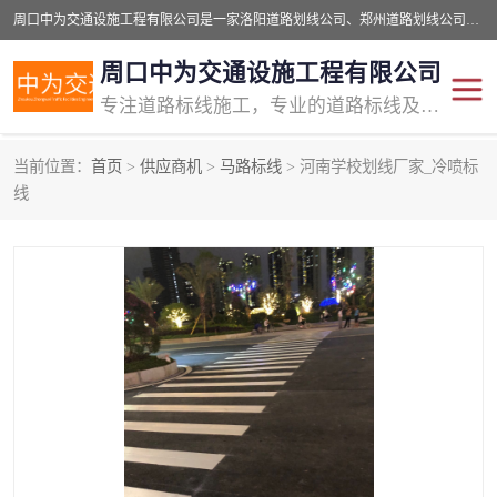
周口中为交通设施工程有限公司是一家洛阳道路划线公司、郑州道路划线公司、平顶山道路车位划线公司、开封车位划线公司、许昌道路车位划线公司、漯河道路车位划线公司，公司始终坚持“诚信、匠心、专注”的宗旨；我们的经营理念是：的服务。
周口中为交通设施工程有限公司
专注道路标线施工，专业的道路标线及交通设施施工服务商!
当前位置：
首页
>
供应商机
>
马路标线
> 河南学校划线厂家_冷喷标
交通道路标线
公路道路划线
线
道路标线划线
马路标线
道路标线
道路划线