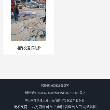
道路交通标志牌
道路交通标志标线
您是第
4905328
位访客
版权所有 ©2026-08-10
豫ICP备2022025891号-2
周口中为交通设施工程有限公司
保留所有权利.
技术支持：
八方资源网
免责声明
管理员入口
网站地图
热熔标线报价
道路标线