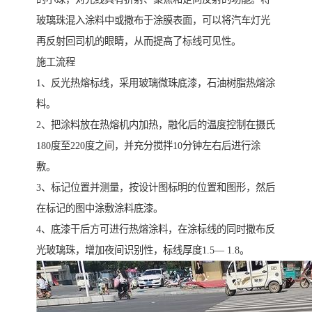
玻璃珠混入涂料中或撒布于涂膜表面，可以将汽车灯光
再反射回司机的眼睛，从而提高了标线可见性。
施工流程
1、反光热熔标线，采用玻璃微珠底漆，石油树脂热熔涂
料。
2、把涂料放在热熔机内加热，融化后的温度控制在摄氏
180度至220度之间，并充分搅拌10分钟左右后进行涂
敷。
3、标记位置并测量，按设计图标明的位置和图形，然后
在标记的图中涂敷涂料底漆。
4、底漆干后方可进行热熔涂料，在涂标线的同时撒布反
光玻璃珠，增加夜间识别性，标线厚度1.5— 1.8。