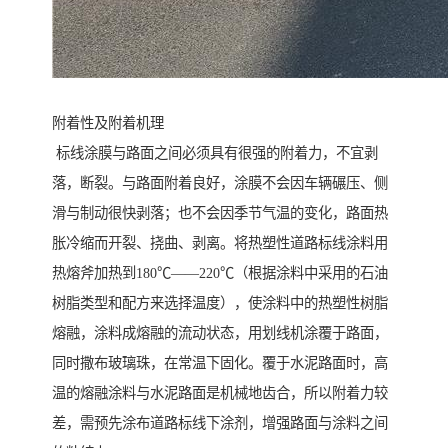
附着性及附着机理
标线涂膜与路面之间必须具有很强的附着力，不宜剥
落，断裂。与路面附着良好，涂膜不会因车辆碾压、侧
滑与制动很快剥落；也不会因季节气温的变化，路面热
胀冷缩而开裂、挠曲、剥离。将热塑性道路标线涂料用
热熔斧加热到180℃——220℃（根据涂料中采用的石油
树脂类型和配方来选择温度），使涂料中的热塑性树脂
熔融，涂料成熔融的流动状态，用划线机涂覆于路面，
同时撒布玻璃珠，在常温下固化。覆于水泥路面时，高
温的熔融涂料与水泥路面是机械地齿合，所以附着力较
差，需预先涂布道路标线下涂剂，增强路面与涂料之间