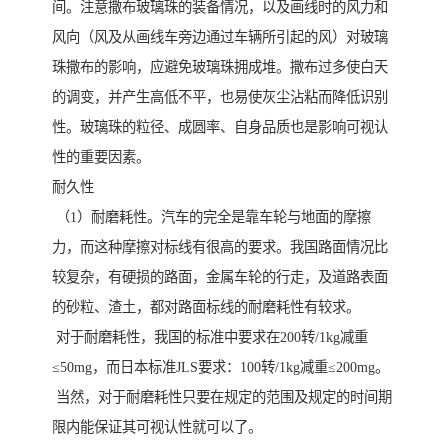
间。注意撒布玻璃珠的装备情况，以及画线时的风力和
风向（风及从画线车旁边通过车辆所引起的风）对玻璃
珠撒布的影响，应避免玻璃珠拥成堆。撒布过多使白天
的调变，并产生高低不平，也易使灰尘沾粘而降低识别
性。玻璃珠的粒径、成圆率、自身品质也是影响可视认
性的重要因素。
耐久性
（1）耐磨耗性。汽车的完全是靠车轮与地面的摩擦
力，而这种摩擦对标线有很高的要求。我国路面情况比
较复杂，有硬损的路面，金属车轮的行走，及道路表面
的砂粒、渣土，都对路面标线的耐磨耗性有较求。
对于耐磨耗性，我国的标准中要求在200转/1kg减重
≤50mg，而日本标准JLS要求：100转/1kg减重≤200mg。
当然，对于耐磨耗性只要在规定的范围及规定的时间期
限内能保证其可视认性就可以了。