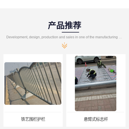
产品推荐
Development, design, production and sales in one of the manufacturing enterprises
铁艺围栏护栏
悬臂式标志杆