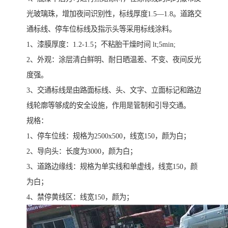
光玻璃珠，增加夜间识别性，标线厚度1.5—1.8。道路交
通标线、停车位标线及指示头等采用标线涂料。
1、漆膜厚度：1.2-1.5；不粘胎干燥时间 lt;5min;
2、外观：涂层清白鲜明、耐日晒温差、不变、夜间反光
度强。
3、交通标线是由路面标线、头、文字、立面标记和路边
线轮廓等够成的安全设施，作用是管制和引导交通。
规格：
1、停车位线：规格为2500x500，线宽150，颜为白；
2、导向头：长度为3000，颜为白；
3、道路边缘线：规格为单实线和单虚线，线宽150，颜
为白；
4、禁停黄线区：线宽150，颜为；