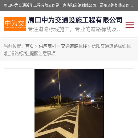
周口中为交通设施工程有限公司是一家洛阳道路划线公司、郑州道路划线公司、平顶山道路车位划线公司、开封车位划线公司、许昌道路车位划线公司、漯河道路车位划线公司，公司始终坚持“诚信、匠心、专注”的宗旨；我们的经营理念是：的服务。
周口中为交通设施工程有限公司
专注道路标线施工，专业的道路标线及交通设施施工服务商!
当前位置：
首页
>
供应商机
>
交通道路标线
> 信阳交通道路标线标
交通道路标线
公路道路划线
准_道路标线_提醒注意事项
道路标线划线
马路标线
道路标线
道路划线