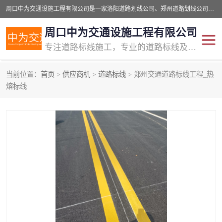
周口中为交通设施工程有限公司是一家洛阳道路划线公司、郑州道路划线公司、平顶山道路车位划线公司、开封车位划线公司、许昌道路车位划线公司、漯河道路车位划线公司，公司始终坚持“诚信、匠心、专注”的宗旨；我们的经营理念是：的服务。
周口中为交通设施工程有限公司
专注道路标线施工，专业的道路标线及交通设施施工服务商!
当前位置：
首页
>
供应商机
>
道路标线
> 郑州交通道路标线工程_热
交通道路标线
公路道路划线
熔标线
道路标线划线
马路标线
道路标线
道路划线