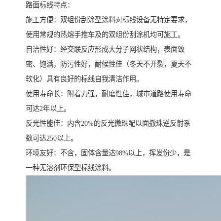
路面标线特点：
施工方便：双组份刮涂型涂料对标线设备无特定要求，
使用常规的热熔手推车及的双组份刮涂机均可施工。
自洁性好：经交联反应形成大分子网状结构，表面致
密、饱满，防污性好，耐候性佳（冬天不开裂，夏天不
软化）具有良好的标线自我清洁作用。
使用寿命长：附着力强，耐磨性佳，城市道路使用寿命
可达2年以上。
反光性能佳：内含20%的反光微珠配以面撒珠逆反射系
数可达250以上。
环境友好：不含，固体含量达98%以上，挥发份少，是
一种无溶剂环保型标线涂料。