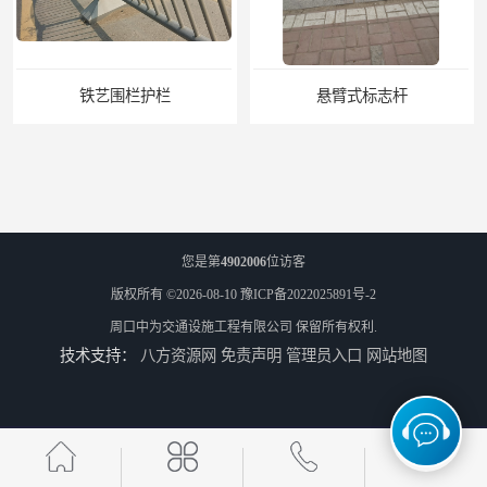
铁艺围栏护栏
悬臂式标志杆
您是第
4902006
位访客
版权所有 ©2026-08-10
豫ICP备2022025891号-2
周口中为交通设施工程有限公司
保留所有权利.
技术支持：
八方资源网
免责声明
管理员入口
网站地图
F型悬臂式交通标志杆
道路交通标志牌