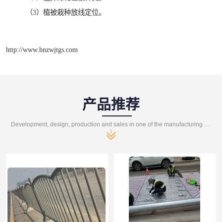
（3）植被栽种放线定位。
http://www.hnzwjtgs.com
产品推荐
Development, design, production and sales in one of the manufacturing enterprises