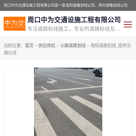
周口中为交通设施工程有限公司是一家洛阳道路划线公司、郑州道路划线公司、平顶山道路车位划线公司、开封车位划线公司、许昌道路车位划线公司、漯河道路车位划线公司，公司始终坚持“诚信、匠心、专注”的宗旨；我们的经营理念是：的服务。
周口中为交通设施工程有限公司
专注道路标线施工，专业的道路标线及交通设施施工服务商!
当前位置：
首页
>
供应商机
>
公路道路划线
> 南阳道路划线_提供交
交通道路标线
公路道路划线
通分流
道路标线划线
马路标线
道路标线
道路划线