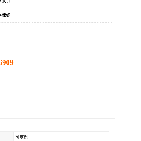
商水县
路标线
6909
可定制