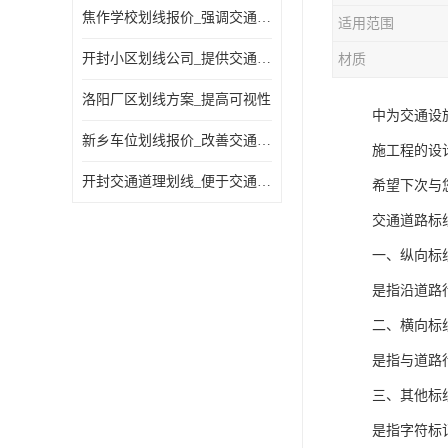
焦作学校划线报价_强调交通规则
适用范围
开封小区划线公司_提供交通信息
材质
洛阳厂区划线方案_提高可视性
中为交通设
新乡车位划线报价_改善交通效率
施工程的设
开封交通道理划线_便于交通管理
希望下次与
交通道路标
一、纵向标
是指沿道路
二、横向标
是指与道路
三、其他标
是指字符标