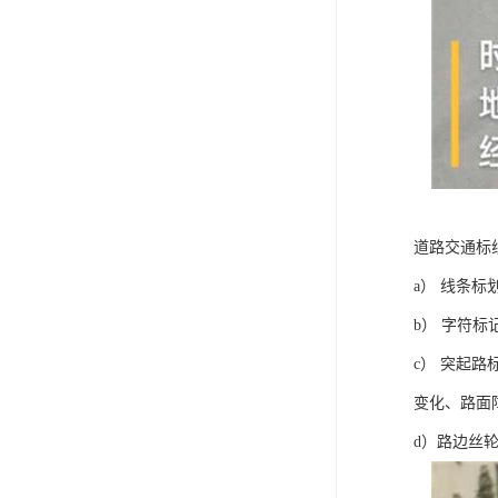
道路交通标
a） 线条
b） 字符
c） 突起
变化、路面
d）路边丝