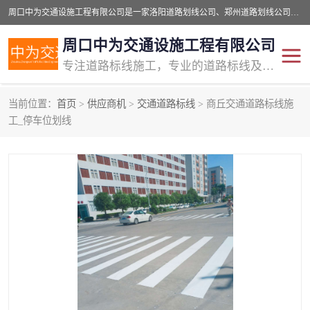
周口中为交通设施工程有限公司是一家洛阳道路划线公司、郑州道路划线公司、平顶山道路车位划线公司、开封车位划线公司、许昌道路车位划线公司、漯河道路车位划线公司，公司始终坚持“诚信、匠心、专注”的宗旨；我们的经营理念是：的服务。
周口中为交通设施工程有限公司
专注道路标线施工，专业的道路标线及交通设施施工服务商!
当前位置：
首页
>
供应商机
>
交通道路标线
> 商丘交通道路标线施
交通道路标线
公路道路划线
工_停车位划线
道路标线划线
马路标线
道路标线
道路划线