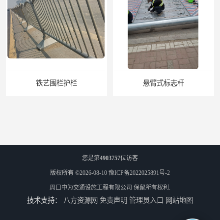
悬臂式标志杆
F型悬臂式交通标志杆
您是第
4903757
位访客
版权所有 ©2026-08-10
豫ICP备2022025891号-2
周口中为交通设施工程有限公司
保留所有权利.
技术支持：
八方资源网
免责声明
管理员入口
网站地图
道路交通标志牌
道路交通标志标线