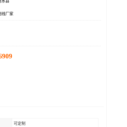
商水县
划线厂家
6909
可定制