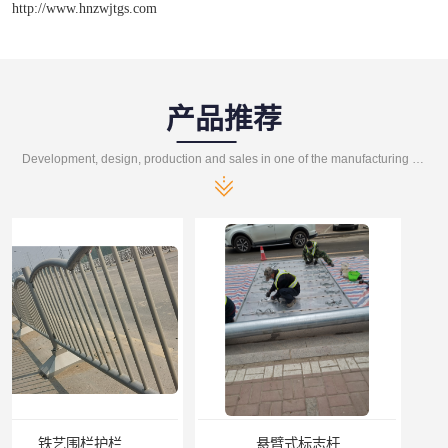
http://www.hnzwjtgs.com
产品推荐
Development, design, production and sales in one of the manufacturing enterprises
悬臂式标志杆
F型悬臂式交通标志杆