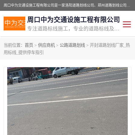
周口中为交通设施工程有限公司是一家洛阳道路划线公司、郑州道路划线公司、平顶山道路车位划线公司、开封车位划线公司、许昌道路车位划线公司、漯河道路车位划线公司，公司始终坚持“诚信、匠心、专注”的宗旨；我们的经营理念是：的服务。
周口中为交通设施工程有限公司
专注道路标线施工，专业的道路标线及交通设施施工服务商!
当前位置：
首页
>
供应商机
>
公路道路划线
> 开封道路划线厂家_热
交通道路标线
公路道路划线
用标线_提供停车指引
道路标线划线
马路标线
道路标线
道路划线