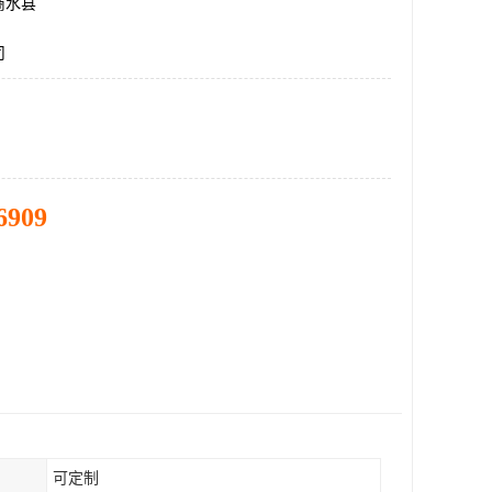
商水县
司
6909
可定制