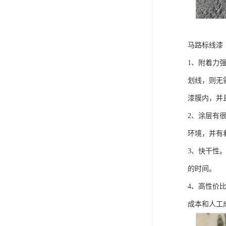
马路标线漆
1、附着力
划线，则无
漆膜内，并
2、涂层有
环境，并有
3、快干性
的时间。
4、高性价
成本和人工