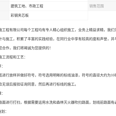
建筑工地、市政工程
销售范围
彩钢夹芯板
施工程有限公司每个工程均有专人精心组织施工，业务上精益求精，我们
计与施工，积累了丰富的实践经验，在同行业中享有较高的度和声誉，并
您合作，我们将竭诚为您提供的！
施工流程和工艺：
样：
纸进行放样并做好符号，符号选用明晰的标线油漆，符号的直径大约为10
检无误后报验征询同意，然后再进行标线的施工。
理：
路面进行打扫，根据需要运用水洗和森林灭火器吹扫路面，划线前路面有
施划：