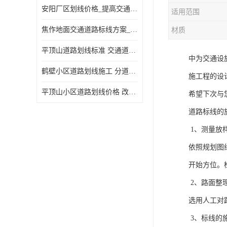
安阳厂区划线价格_提高交通安全
适用范围
焦作地面交通道路标线方案_强调交通规则
材质
平顶山道路划线标准 交通道路标线 提供可变车道指示
中为交通设
鹤壁小区道路划线施工 分道线 改善交通效率
施工程的设
平顶山小区道路划线价格 改善交通效率
希望下次与
道路标线的
1、测量放
依照规划图
开始方位。
2、路面整
选用人工对
3、标线的