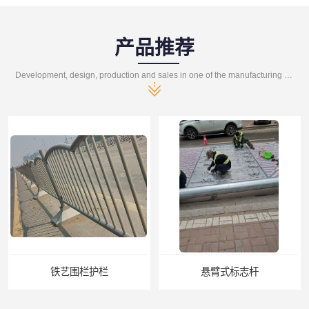
产品推荐
Development, design, production and sales in one of the manufacturing enterprises
铁艺围栏护栏
悬臂式标志杆