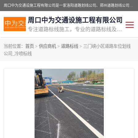
周口中为交通设施工程有限公司是一家洛阳道路划线公司、郑州道路划线公司、平顶山道路车位划线公司、开封车位划线公司、许昌道路车位划线公司、漯河道路车位划线公司，公司始终坚持“诚信、匠心、专注”的宗旨；我们的经营理念是：的服务。
周口中为交通设施工程有限公司
专注道路标线施工，专业的道路标线及交通设施施工服务商!
当前位置：
首页
>
供应商机
>
道路标线
> 三门峡小区道路车位划线
交通道路标线
公路道路划线
公司_冷喷标线
道路标线划线
马路标线
道路标线
道路划线