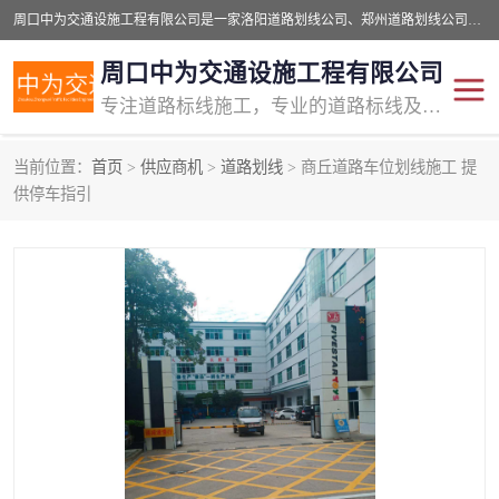
周口中为交通设施工程有限公司是一家洛阳道路划线公司、郑州道路划线公司、平顶山道路车位划线公司、开封车位划线公司、许昌道路车位划线公司、漯河道路车位划线公司，公司始终坚持“诚信、匠心、专注”的宗旨；我们的经营理念是：的服务。
周口中为交通设施工程有限公司
专注道路标线施工，专业的道路标线及交通设施施工服务商!
当前位置：
首页
>
供应商机
>
道路划线
> 商丘道路车位划线施工 提
交通道路标线
公路道路划线
供停车指引
道路标线划线
马路标线
道路标线
道路划线