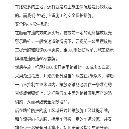
车比较多的工地，还有就是晚上施工情况也是比较危险
的。而我们也特别注重施工的安全保护措施。
安全防护标准措施：
在顺着车流的方向源头端，要提前一定的距离摆放反光
警示路锥，一般快速道路情况下，要提前一公里摆放施
工提示牌和限速80标志牌，距500米处摆放前方施工指示
牌和减速限速60标志牌；
然后在施工标段前300米开始用路锥封一条或多条车道，
采用渐进摆放，开始的部分路锥间隔应在2米以内，随后
一百米控制在15米以内，摆放路锥务必要在一条准点的
直线或者弧线上，这样降低车主因为路锥廪乱而产的恐
惧感，从而导致安全系数增加；
后在路锥防护的施工区域开端处摆放施工区域提示牌，
和车流导向标志牌，指示车流按一定的车道分流，并安
排至少一名安全员手拿小，站到安全区指引车流分流，