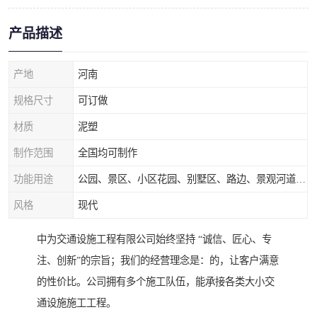
产品描述
产地
河南
规格尺寸
可订做
材质
泥塑
制作范围
全国均可制作
功能用途
公园、景区、小区花园、别墅区、路边、景观河道、水库堤坝、市政桥梁、公路交通和园林景观装饰工程等
风格
现代
中为交通设施工程有限公司始终坚持 “诚信、匠心、专
注、创新”的宗旨；我们的经营理念是：的，让客户满意
的性价比。公司拥有多个施工队伍，能承接各类大小交
通设施施工工程。