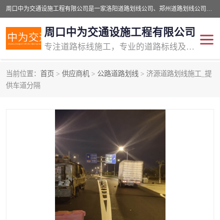
周口中为交通设施工程有限公司是一家洛阳道路划线公司、郑州道路划线公司、平顶山道路车位划线公司、开封车位划线公司、许昌道路车位划线公司、漯河道路车位划线公司，公司始终坚持“诚信、匠心、专注”的宗旨；我们的经营理念是：的服务。
周口中为交通设施工程有限公司
专注道路标线施工，专业的道路标线及交通设施施工服务商!
当前位置：
首页
>
供应商机
>
公路道路划线
> 济源道路划线施工_提
交通道路标线
公路道路划线
供车道分隔
道路标线划线
马路标线
道路标线
道路划线