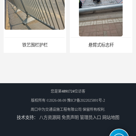
铁艺围栏护栏
悬臂式标志杆
您是第
4891724
位访客
版权所有 ©2026-08-09
豫ICP备2022025891号-2
周口中为交通设施工程有限公司
保留所有权利.
技术支持：
八方资源网
免责声明
管理员入口
网站地图
F型悬臂式交通标志杆
道路交通标志牌