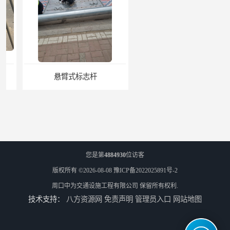
悬臂式标志杆
F型悬臂式交通标志杆
您是第
4884930
位访客
版权所有 ©2026-08-08
豫ICP备2022025891号-2
周口中为交通设施工程有限公司
保留所有权利.
技术支持：
八方资源网
免责声明
管理员入口
网站地图
道路交通标志牌
道路交通标志标线