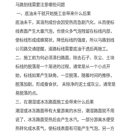
马路划线需要注意哪些问题
一、底油未干就开始施工会带来什么后果
底油未干，其溶剂成份会因受热而急剧汽化，从而使标
线表面产生大量汽泡，也使众多气泡残留在标线内部，
使标线形成成蜂窝状，降低标线的强度，所以马路划线
公司路交通提醒，道路标线需要底油干透后再施工。
二、施工前为何必须清扫路面，除去石子、灰尘、土块
标线的脱落是一个渐进的过程，通常是从一个小点开
始，标线如果产生缺角，一旦脱落，随着时间的推移，
脱落加剧，形成蚕食状， 未除净的泥土或灰尘，通常是
易脱落的点。
三、在潮湿或冰冻路面施工会带来什么后果
潮湿或冰冻路面带有大量游离的水份，潮湿路面就不用
说了，冰冻路面受热后会产生水汽。一部分游离水便受
热转化成水蒸气，使标线表面有可能产生气泡，另一方