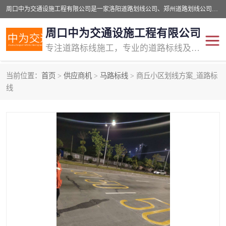
周口中为交通设施工程有限公司是一家洛阳道路划线公司、郑州道路划线公司、平顶山道路车位划线公司、开封车位划线公司、许昌道路车位划线公司、漯河道路车位划线公司，公司始终坚持“诚信、匠心、专注”的宗旨；我们的经营理念是：的服务。
周口中为交通设施工程有限公司
专注道路标线施工，专业的道路标线及交通设施施工服务商!
当前位置：
首页
>
供应商机
>
马路标线
> 商丘小区划线方案_道路标
交通道路标线
公路道路划线
线
道路标线划线
马路标线
道路标线
道路划线