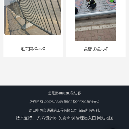
铁艺围栏护栏
悬臂式标志杆
您是第
4890283
位访客
版权所有 ©2026-08-09
豫ICP备2022025891号-2
周口中为交通设施工程有限公司
保留所有权利.
技术支持：
八方资源网
免责声明
管理员入口
网站地图
F型悬臂式交通标志杆
道路交通标志牌