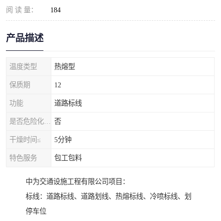
阅 读 量：
184
产品描述
温度类型
热熔型
保质期
12
功能
道路标线
是否危险化学品
否
干燥时间≤
5分钟
特色服务
包工包料
中为交通设施工程有限公司项目：
标线：道路标线、道路划线、热熔标线、冷喷标线、划
停车位