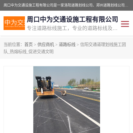
周口中为交通设施工程有限公司是一家洛阳道路划线公司、郑州道路划线公司、平顶山道路车位划线公司、开封车位划线公司、许昌道路车位划线公司、漯河道路车位划线公司，公司始终坚持“诚信、匠心、专注”的宗旨；我们的经营理念是：的服务。
周口中为交通设施工程有限公司
专注道路标线施工，专业的道路标线及交通设施施工服务商!
当前位置：
首页
>
供应商机
>
道路标线
> 信阳交通道理划线施工团
交通道路标线
公路道路划线
队_热熔标线_促进交通文明
道路标线划线
马路标线
道路标线
道路划线