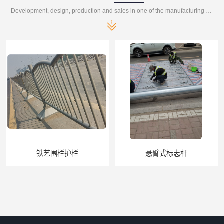
Development, design, production and sales in one of the manufacturing enterprises
铁艺围栏护栏
悬臂式标志杆