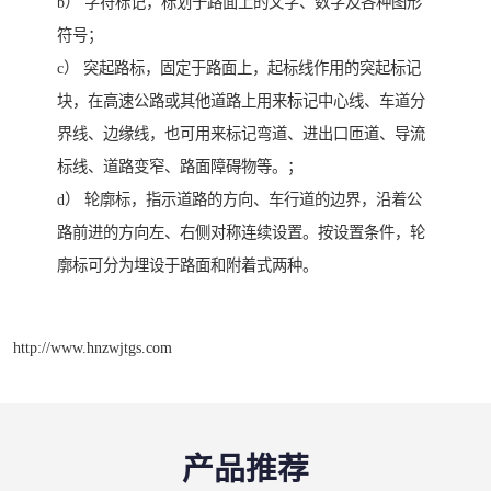
b） 字符标记，标划于路面上的文字、数字及各种图形
符号；
c） 突起路标，固定于路面上，起标线作用的突起标记
块，在高速公路或其他道路上用来标记中心线、车道分
界线、边缘线，也可用来标记弯道、进出口匝道、导流
标线、道路变窄、路面障碍物等。；
d） 轮廓标，指示道路的方向、车行道的边界，沿着公
路前进的方向左、右侧对称连续设置。按设置条件，轮
廓标可分为埋设于路面和附着式两种。
http://www.hnzwjtgs.com
产品推荐