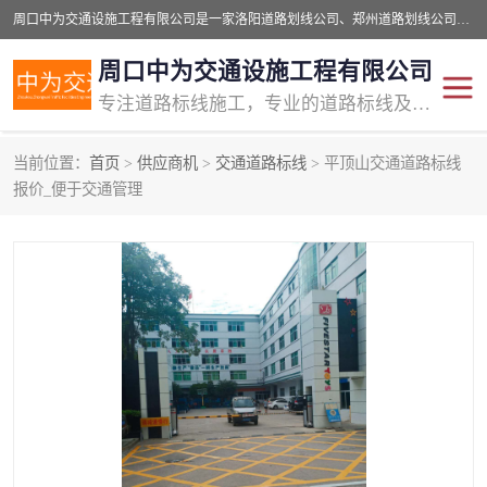
周口中为交通设施工程有限公司是一家洛阳道路划线公司、郑州道路划线公司、平顶山道路车位划线公司、开封车位划线公司、许昌道路车位划线公司、漯河道路车位划线公司，公司始终坚持“诚信、匠心、专注”的宗旨；我们的经营理念是：的服务。
周口中为交通设施工程有限公司
专注道路标线施工，专业的道路标线及交通设施施工服务商!
当前位置：
首页
>
供应商机
>
交通道路标线
> 平顶山交通道路标线
交通道路标线
公路道路划线
报价_便于交通管理
道路标线划线
马路标线
道路标线
道路划线