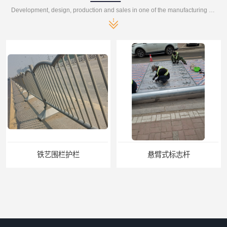
Development, design, production and sales in one of the manufacturing enterprises
铁艺围栏护栏
悬臂式标志杆