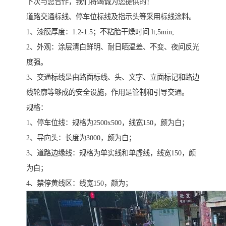
下次与您合作，我们将竭诚为您提供的！
道路交通标线、停车位标线及指示头等采用标线涂料。
1、漆膜厚度：1.2-1.5；不粘胎干燥时间 lt;5min;
2、外观：涂层清白鲜明、耐日晒温差、不变、夜间反光
度强。
3、交通标线是由路面标线、头、文字、立面标记和路边
线轮廓等够成的安全设施，作用是管制和引导交通。
规格：
1、停车位线：规格为2500x500，线宽150，颜为白；
2、导向头：长度为3000，颜为白；
3、道路边缘线：规格为单实线和单虚线，线宽150，颜
为白；
4、禁停黄线区：线宽150，颜为；